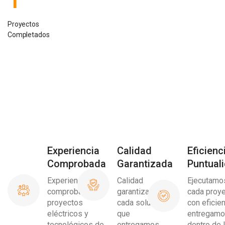
Proyectos
Completados
Experiencia
Calidad
Eficienc
Comprobada
Garantizada
Puntual
Experiencia
Calidad
Ejecutamo
comprobada en
garantizada en
cada proy
proyectos
cada solución
con eficien
eléctricos y
que
entregam
tecnológicos de
entregamos
dentro de 