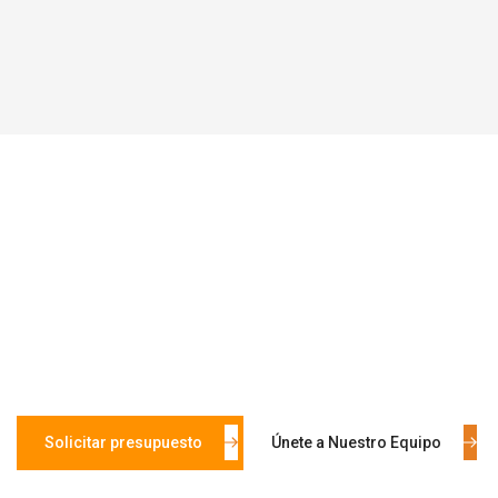
¿LISTO PARA TRABAJAR
JUNTOS?
Ya sea que tenga un proyecto en mente y esté buscando un
socio confiable o esté buscando dar el siguiente paso en
su carrera, ¡queremos saber de usted!
Solicitar presupuesto
Únete a Nuestro Equipo