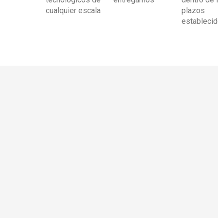
cualquier escala
plazos
estableci
NUESTROS PROYECTOS
DESCUBRE NUESTROS
PROYECTOS REALIZADOS
Conoce algunos de los proyectos que hemos desarrollado,
donde la ingeniería, la tecnología y la experiencia se
transforman en resultados reales.