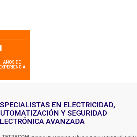
1
AÑOS DE
EXPERIENCIA
SPECIALISTAS EN ELECTRICIDAD,
UTOMATIZACIÓN Y SEGURIDAD
LECTRÓNICA AVANZADA
n
TETRACOM
somos una empresa de ingeniería especializada 