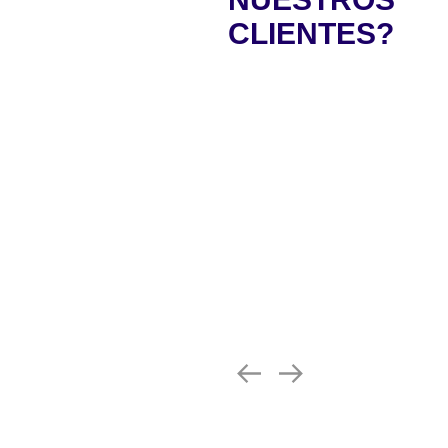
CLIENTES?
Vastcon Construction transfor
Mr. John Smith
CEO, Skyline Enterpri